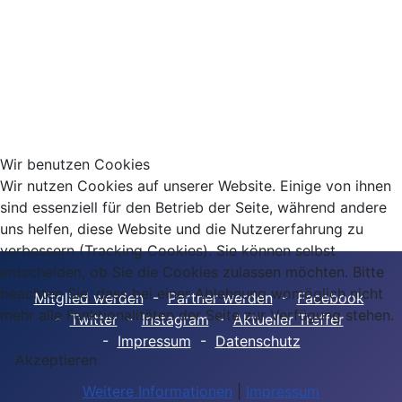
Wir benutzen Cookies
Wir nutzen Cookies auf unserer Website. Einige von ihnen
sind essenziell für den Betrieb der Seite, während andere
uns helfen, diese Website und die Nutzererfahrung zu
verbessern (Tracking Cookies). Sie können selbst
entscheiden, ob Sie die Cookies zulassen möchten. Bitte
beachten Sie, dass bei einer Ablehnung womöglich nicht
Mitglied werden
-
Partner werden
-
Facebook
mehr alle Funktionalitäten der Seite zur Verfügung stehen.
-
Twitter
-
Instagram
-
Aktueller Treffer
-
Impressum
-
Datenschutz
Akzeptieren
Weitere Informationen
|
Impressum