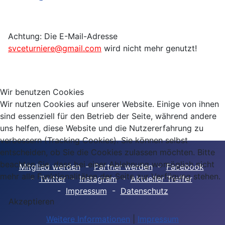
Achtung: Die E-Mail-Adresse
svceturniere@gmail.com
wird nicht mehr genutzt!
Wir benutzen Cookies
Wir nutzen Cookies auf unserer Website. Einige von ihnen
sind essenziell für den Betrieb der Seite, während andere
uns helfen, diese Website und die Nutzererfahrung zu
verbessern (Tracking Cookies). Sie können selbst
entscheiden, ob Sie die Cookies zulassen möchten. Bitte
beachten Sie, dass bei einer Ablehnung womöglich nicht
Mitglied werden
-
Partner werden
-
Facebook
mehr alle Funktionalitäten der Seite zur Verfügung stehen.
-
Twitter
-
Instagram
-
Aktueller Treffer
-
Impressum
-
Datenschutz
Akzeptieren
Weitere Informationen
|
Impressum